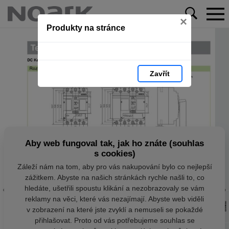
×
Produkty na stránce
Zavřít
Aby web fungoval tak, jak ho znáte (souhlas
s cookies)
Záleží nám na tom, aby pro vás nakupování bylo co nejlepší
zážitkem. Abyste na našich stránkách rychle našli to, co
hledáte, ušetřili spoustu klikání a nezobrazovaly se vám
reklamy na věci, které vás nezajímají. Abyste web viděli
v zobrazení na které jste zvyklí a nemuseli se pokaždé
přihlašovat. Proto od vás potřebujeme souhlas se