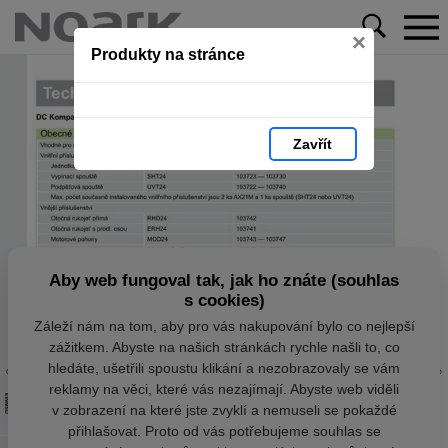
×
Produkty na stránce
Zavřít
Aby web fungoval tak, jak ho znáte (souhlas
s cookies)
Záleží nám na tom, aby pro vás nakupování bylo co nejlepší
zážitkem. Abyste na našich stránkách rychle našli to, co
hledáte, ušetřili spoustu klikání a nezobrazovaly se vám
reklamy na věci, které vás nezajímají. Abyste web viděli
v zobrazení na které jste zvyklí a nemuseli se pokaždé
přihlašovat. Proto od vás potřebujeme souhlas se