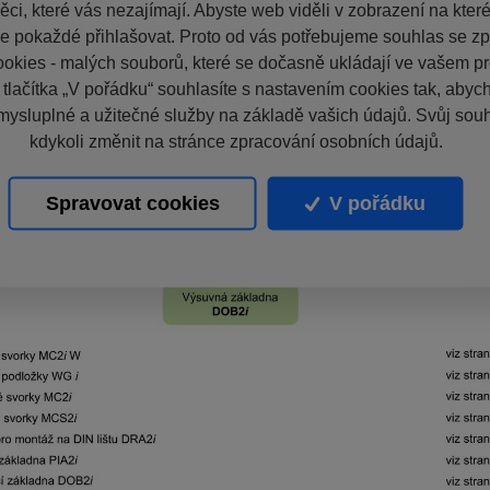
ci, které vás nezajímají. Abyste web viděli v zobrazení na které 
e pokaždé přihlašovat. Proto od vás potřebujeme souhlas se z
okies - malých souborů, které se dočasně ukládají ve vašem pro
 tlačítka „V pořádku“ souhlasíte s nastavením cookies tak, aby
mysluplné a užitečné služby na základě vašich údajů. Svůj sou
kdykoli změnit na stránce zpracování osobních údajů.
Spravovat cookies
V pořádku