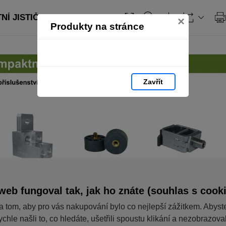
Í JISTIČE: strana 48
×
Produkty na stránce
Zavřít
web fungoval tak, jak ho znáte (souhlas s cook
a tom, aby pro vás nakupování bylo co nejlepší zážitkem. Abyst
ychle našli to, co hledáte, ušetřili spoustu klikání a nezobrazov