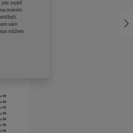
jste zvyklí
pracováním
hlížeči.
chom vám
hlas můžete