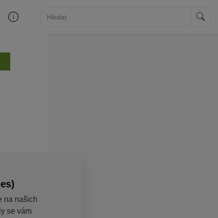
ies)
e na našich
aly se vám