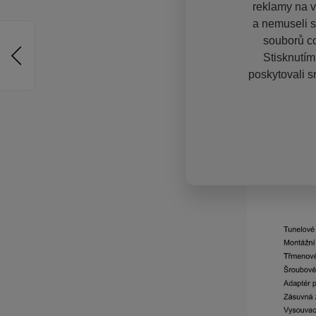
reklamy na vě
a nemuseli s
souborů co
Stisknutím
poskytovali s