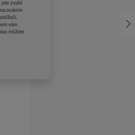
jste zvyklí
pracováním
hlížeči.
chom vám
hlas můžete