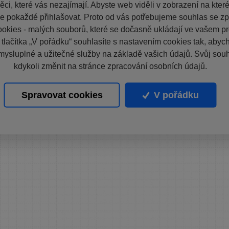
ci, které vás nezajímají. Abyste web viděli v zobrazení na které 
e pokaždé přihlašovat. Proto od vás potřebujeme souhlas se z
okies - malých souborů, které se dočasně ukládají ve vašem pro
 tlačítka „V pořádku“ souhlasíte s nastavením cookies tak, aby
mysluplné a užitečné služby na základě vašich údajů. Svůj sou
kdykoli změnit na stránce zpracování osobních údajů.
Spravovat cookies
V pořádku