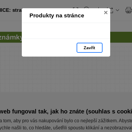
CE: strana 44
×
Produkty na stránce
Zavřít
web fungoval tak, jak ho znáte (souhlas s cook
a tom, aby pro vás nakupování bylo co nejlepší zážitkem. Abyst
ychle našli to, co hledáte, ušetřili spoustu klikání a nezobrazov