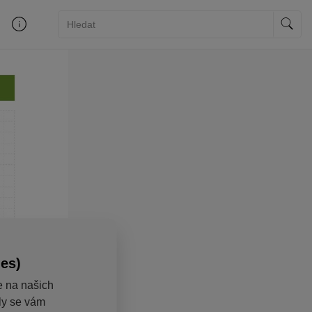
ies)
e na našich
aly se vám