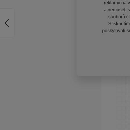
reklamy na vě
a nemuseli s
souborů co
Stisknutím
poskytovali s