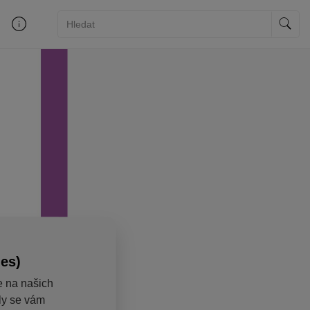
ies)
e na našich
aly se vám