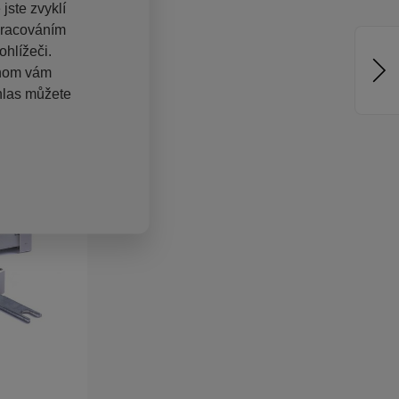
jste zvyklí
pracováním
hlížeči.
chom vám
hlas můžete