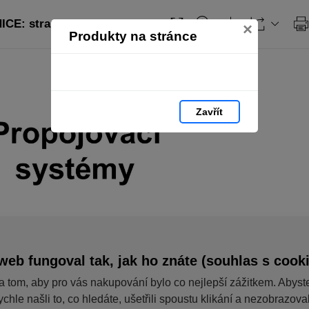
CE: strana 73
×
Produkty na stránce
Zavřít
web fungoval tak, jak ho znáte (souhlas s cook
a tom, aby pro vás nakupování bylo co nejlepší zážitkem. Abyst
ychle našli to, co hledáte, ušetřili spoustu klikání a nezobrazov