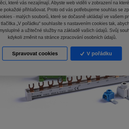
ci, které vás nezajímají. Abyste web viděli v zobrazení na které 
e pokaždé přihlašovat. Proto od vás potřebujeme souhlas se z
okies - malých souborů, které se dočasně ukládají ve vašem pro
 tlačítka „V pořádku“ souhlasíte s nastavením cookies tak, aby
mysluplné a užitečné služby na základě vašich údajů. Svůj sou
kdykoli změnit na stránce zpracování osobních údajů.
Spravovat cookies
V pořádku