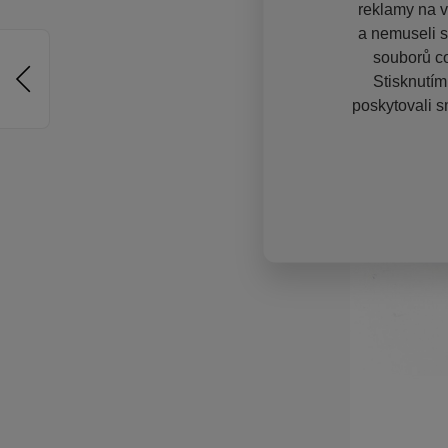
reklamy na vě
a nemuseli s
souborů co
Stisknutím
poskytovali s