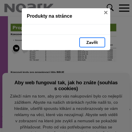
×
Produkty na stránce
Zavřít
Aby web fungoval tak, jak ho znáte (souhlas
s cookies)
Záleží nám na tom, aby pro vás nakupování bylo co nejlepší
zážitkem. Abyste na našich stránkách rychle našli to, co
hledáte, ušetřili spoustu klikání a nezobrazovaly se vám
reklamy na věci, které vás nezajímají. Abyste web viděli
v zobrazení na které jste zvyklí a nemuseli se pokaždé
přihlašovat. Proto od vás potřebujeme souhlas se