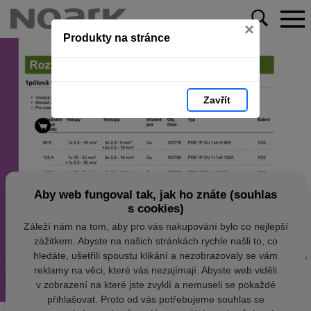
×
Produkty na stránce
Zavřít
Aby web fungoval tak, jak ho znáte (souhlas
s cookies)
Záleží nám na tom, aby pro vás nakupování bylo co nejlepší
zážitkem. Abyste na našich stránkách rychle našli to, co
hledáte, ušetřili spoustu klikání a nezobrazovaly se vám
reklamy na věci, které vás nezajímají. Abyste web viděli
v zobrazení na které jste zvyklí a nemuseli se pokaždé
přihlašovat. Proto od vás potřebujeme souhlas se