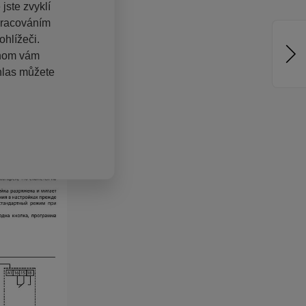
jste zvyklí
pracováním
hlížeči.
chom vám
hlas můžete