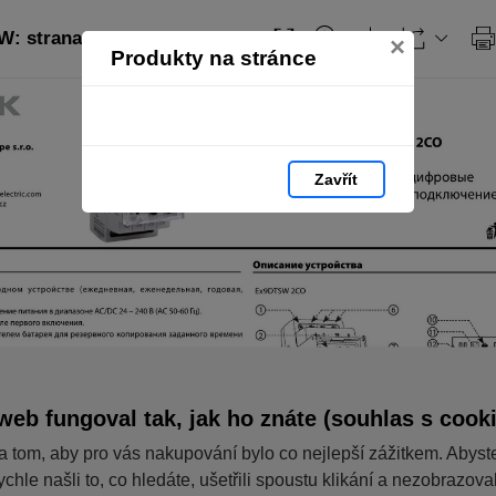
 strana 43
×
Produkty na stránce
Zavřít
web fungoval tak, jak ho znáte (souhlas s cook
a tom, aby pro vás nakupování bylo co nejlepší zážitkem. Abyst
ychle našli to, co hledáte, ušetřili spoustu klikání a nezobrazov