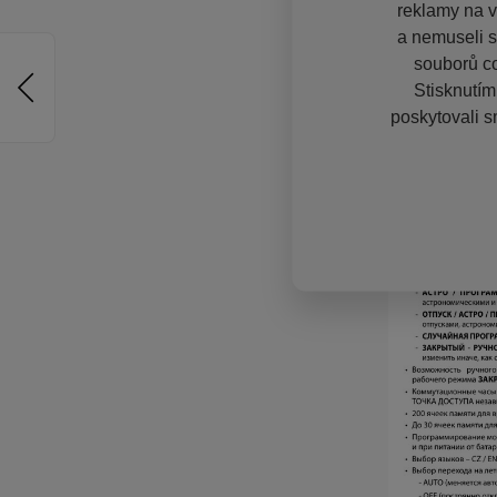
reklamy na vě
a nemuseli s
souborů co
Stisknutím
poskytovali s