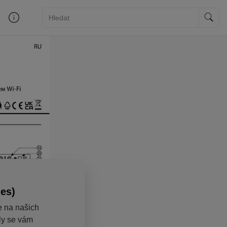
ies)
e na našich
aly se vám