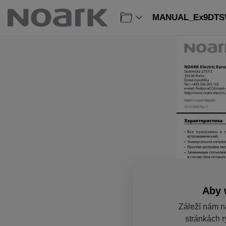
MANUAL_Ex9DTSW:
Aby 
Záleží nám n
stránkách r