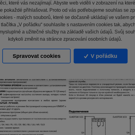
ci, které vás nezajímají. Abyste web viděli v zobrazení na které 
e pokaždé přihlašovat. Proto od vás potřebujeme souhlas se z
okies - malých souborů, které se dočasně ukládají ve vašem pro
 tlačítka „V pořádku“ souhlasíte s nastavením cookies tak, aby
mysluplné a užitečné služby na základě vašich údajů. Svůj sou
kdykoli změnit na stránce zpracování osobních údajů.
Spravovat cookies
V pořádku