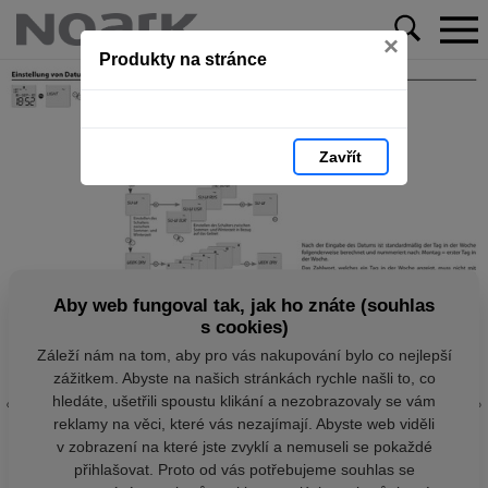
×
Produkty na stránce
Zavřít
Aby web fungoval tak, jak ho znáte (souhlas
s cookies)
Záleží nám na tom, aby pro vás nakupování bylo co nejlepší
zážitkem. Abyste na našich stránkách rychle našli to, co
hledáte, ušetřili spoustu klikání a nezobrazovaly se vám
reklamy na věci, které vás nezajímají. Abyste web viděli
v zobrazení na které jste zvyklí a nemuseli se pokaždé
přihlašovat. Proto od vás potřebujeme souhlas se