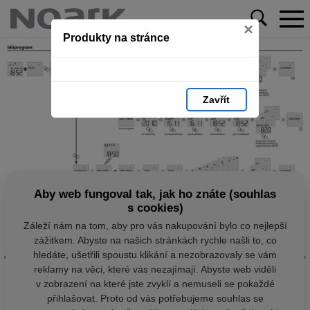
×
Produkty na stránce
Zavřít
Aby web fungoval tak, jak ho znáte (souhlas
s cookies)
Záleží nám na tom, aby pro vás nakupování bylo co nejlepší
zážitkem. Abyste na našich stránkách rychle našli to, co
hledáte, ušetřili spoustu klikání a nezobrazovaly se vám
reklamy na věci, které vás nezajímají. Abyste web viděli
v zobrazení na které jste zvyklí a nemuseli se pokaždé
přihlašovat. Proto od vás potřebujeme souhlas se