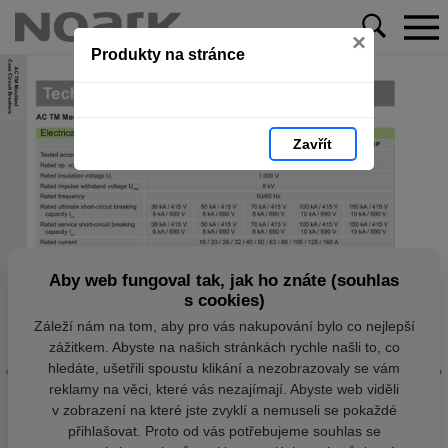
×
Produkty na stránce
Zavřít
Aby web fungoval tak, jak ho znáte (souhlas
s cookies)
Záleží nám na tom, aby pro vás nakupování bylo co nejlepší
zážitkem. Abyste na našich stránkách rychle našli to, co
hledáte, ušetřili spoustu klikání a nezobrazovaly se vám
reklamy na věci, které vás nezajímají. Abyste web viděli
v zobrazení na které jste zvyklí a nemuseli se pokaždé
přihlašovat. Proto od vás potřebujeme souhlas se