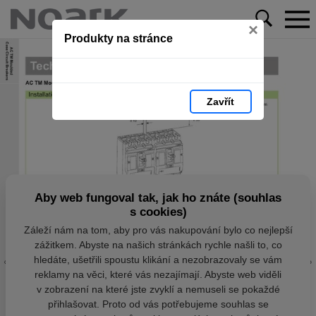
×
Produkty na stránce
Zavřít
Aby web fungoval tak, jak ho znáte (souhlas
s cookies)
Záleží nám na tom, aby pro vás nakupování bylo co nejlepší
zážitkem. Abyste na našich stránkách rychle našli to, co
hledáte, ušetřili spoustu klikání a nezobrazovaly se vám
reklamy na věci, které vás nezajímají. Abyste web viděli
v zobrazení na které jste zvyklí a nemuseli se pokaždé
přihlašovat. Proto od vás potřebujeme souhlas se