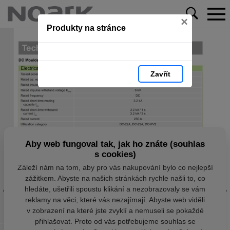
×
Produkty na stránce
Zavřít
Aby web fungoval tak, jak ho znáte (souhlas
s cookies)
Záleží nám na tom, aby pro vás nakupování bylo co nejlepší
zážitkem. Abyste na našich stránkách rychle našli to, co
hledáte, ušetřili spoustu klikání a nezobrazovaly se vám
reklamy na věci, které vás nezajímají. Abyste web viděli
v zobrazení na které jste zvyklí a nemuseli se pokaždé
přihlašovat. Proto od vás potřebujeme souhlas se