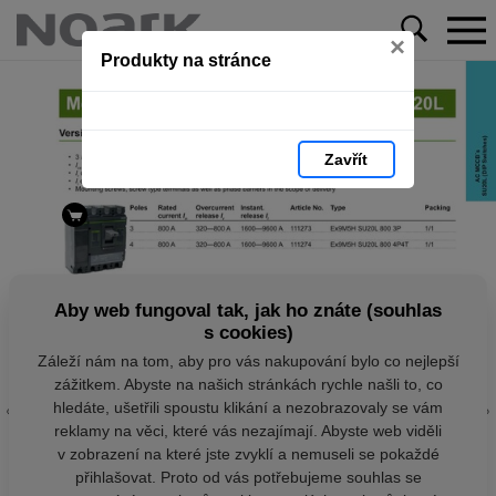
×
Produkty na stránce
Zavřít
Aby web fungoval tak, jak ho znáte (souhlas
s cookies)
Záleží nám na tom, aby pro vás nakupování bylo co nejlepší
zážitkem. Abyste na našich stránkách rychle našli to, co
hledáte, ušetřili spoustu klikání a nezobrazovaly se vám
reklamy na věci, které vás nezajímají. Abyste web viděli
v zobrazení na které jste zvyklí a nemuseli se pokaždé
přihlašovat. Proto od vás potřebujeme souhlas se