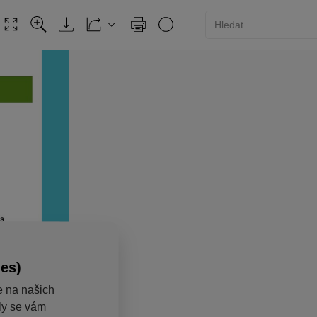
ies)
e na našich
aly se vám