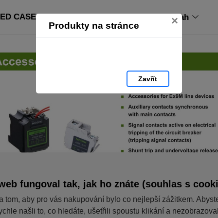
ED CASE CIRCUIT BREAKERS: strana 93
Obsah
×
Produkty na stránce
Zavřít
web fungoval tak, jak ho znáte (souhlas s cook
a tom, aby pro vás nakupování bylo co nejlepší zážitkem. Abyst
ychle našli to, co hledáte, ušetřili spoustu klikání a nezobrazov