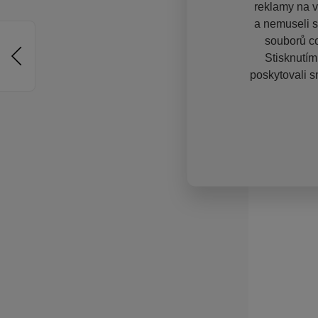
reklamy na vě
a nemuseli s
souborů co
Stisknutím
poskytovali s