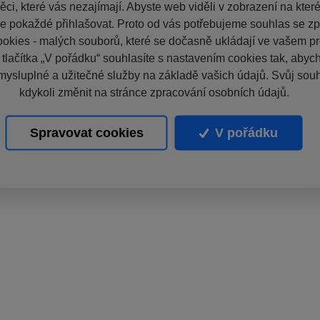
ci, které vás nezajímají. Abyste web viděli v zobrazení na které 
e pokaždé přihlašovat. Proto od vás potřebujeme souhlas se z
okies - malých souborů, které se dočasně ukládají ve vašem pro
 tlačítka „V pořádku“ souhlasíte s nastavením cookies tak, aby
mysluplné a užitečné služby na základě vašich údajů. Svůj sou
kdykoli změnit na stránce zpracování osobních údajů.
Spravovat cookies
V pořádku