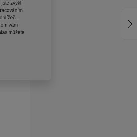
jste zvyklí
pracováním
hlížeči.
chom vám
hlas můžete