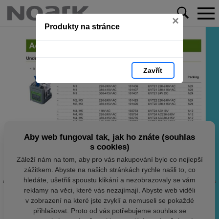
×
Produkty na stránce
Zavřít
Aby web fungoval tak, jak ho znáte (souhlas
s cookies)
Záleží nám na tom, aby pro vás nakupování bylo co nejlepší
zážitkem. Abyste na našich stránkách rychle našli to, co
hledáte, ušetřili spoustu klikání a nezobrazovaly se vám
reklamy na věci, které vás nezajímají. Abyste web viděli
v zobrazení na které jste zvyklí a nemuseli se pokaždé
přihlašovat. Proto od vás potřebujeme souhlas se