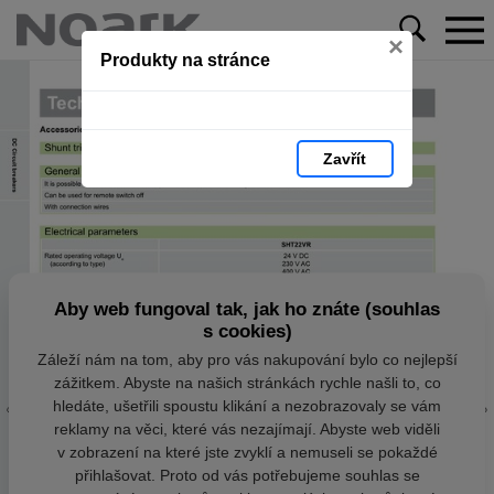
×
Produkty na stránce
Zavřít
Aby web fungoval tak, jak ho znáte (souhlas
s cookies)
Záleží nám na tom, aby pro vás nakupování bylo co nejlepší
zážitkem. Abyste na našich stránkách rychle našli to, co
hledáte, ušetřili spoustu klikání a nezobrazovaly se vám
reklamy na věci, které vás nezajímají. Abyste web viděli
v zobrazení na které jste zvyklí a nemuseli se pokaždé
přihlašovat. Proto od vás potřebujeme souhlas se