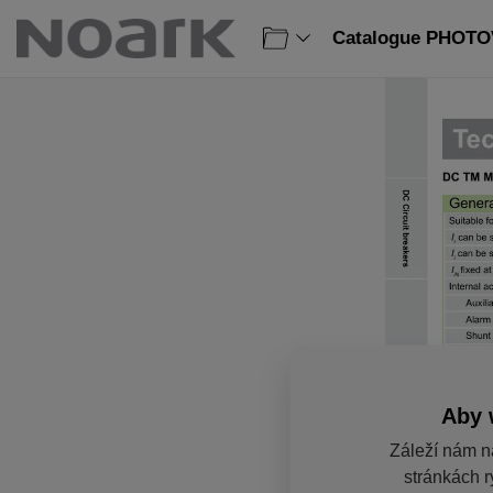
Catalogue PHOTOV
Aby 
Záleží nám n
stránkách r