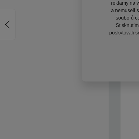
reklamy na vě
a nemuseli s
souborů co
Stisknutím
poskytovali s