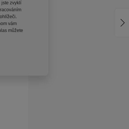
jste zvyklí
pracováním
hlížeči.
chom vám
hlas můžete