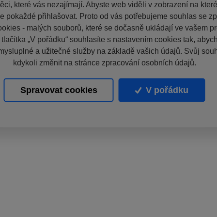
ci, které vás nezajímají. Abyste web viděli v zobrazení na které 
e pokaždé přihlašovat. Proto od vás potřebujeme souhlas se z
okies - malých souborů, které se dočasně ukládají ve vašem pro
 tlačítka „V pořádku“ souhlasíte s nastavením cookies tak, aby
mysluplné a užitečné služby na základě vašich údajů. Svůj sou
kdykoli změnit na stránce zpracování osobních údajů.
Spravovat cookies
V pořádku