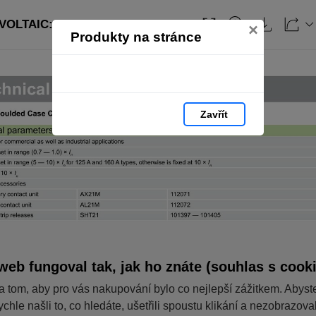
OLTAIC: strana 108
Obsah
×
Produkty na stránce
Zavřít
web fungoval tak, jak ho znáte (souhlas s cook
a tom, aby pro vás nakupování bylo co nejlepší zážitkem. Abyst
ychle našli to, co hledáte, ušetřili spoustu klikání a nezobrazov