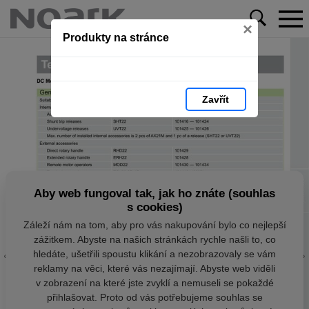
×
Produkty na stránce
Zavřít
Aby web fungoval tak, jak ho znáte (souhlas
s cookies)
Záleží nám na tom, aby pro vás nakupování bylo co nejlepší
zážitkem. Abyste na našich stránkách rychle našli to, co
hledáte, ušetřili spoustu klikání a nezobrazovaly se vám
reklamy na věci, které vás nezajímají. Abyste web viděli
v zobrazení na které jste zvyklí a nemuseli se pokaždé
přihlašovat. Proto od vás potřebujeme souhlas se