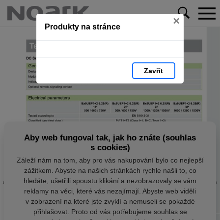
×
Produkty na stránce
Zavřít
Aby web fungoval tak, jak ho znáte (souhlas
s cookies)
Záleží nám na tom, aby pro vás nakupování bylo co nejlepší
zážitkem. Abyste na našich stránkách rychle našli to, co
hledáte, ušetřili spoustu klikání a nezobrazovaly se vám
reklamy na věci, které vás nezajímají. Abyste web viděli
v zobrazení na které jste zvyklí a nemuseli se pokaždé
přihlašovat. Proto od vás potřebujeme souhlas se