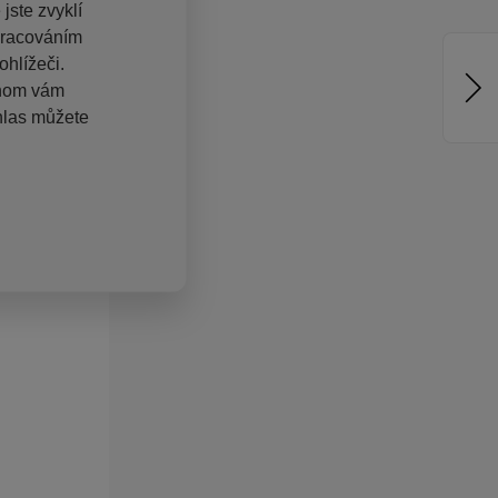
jste zvyklí
pracováním
hlížeči.
chom vám
hlas můžete