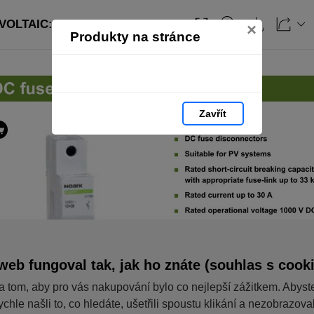
OLTAIC: strana 57
Obsah
×
Produkty na stránce
Zavřít
web fungoval tak, jak ho znáte (souhlas s cook
a tom, aby pro vás nakupování bylo co nejlepší zážitkem. Abyst
ychle našli to, co hledáte, ušetřili spoustu klikání a nezobrazov