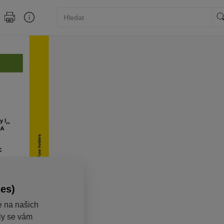
ies)
e na našich
aly se vám