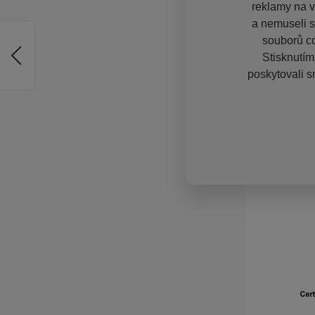
reklamy na vě
a nemuseli s
souborů co
Stisknutím
poskytovali s