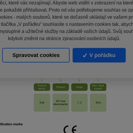
ci, které vás nezajímají. Abyste web viděli v zobrazení na které 
e pokaždé přihlašovat. Proto od vás potřebujeme souhlas se z
okies - malých souborů, které se dočasně ukládají ve vašem pro
 tlačítka „V pořádku“ souhlasíte s nastavením cookies tak, aby
mysluplné a užitečné služby na základě vašich údajů. Svůj sou
kdykoli změnit na stránce zpracování osobních údajů.
Spravovat cookies
V pořádku