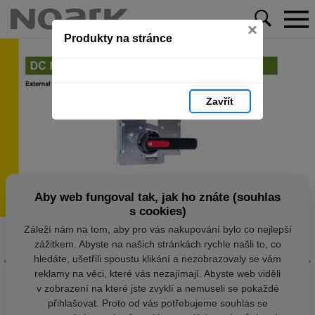
×
Produkty na stránce
Zavřít
Aby web fungoval tak, jak ho znáte (souhlas
s cookies)
Záleží nám na tom, aby pro vás nakupování bylo co nejlepší
zážitkem. Abyste na našich stránkách rychle našli to, co
hledáte, ušetřili spoustu klikání a nezobrazovaly se vám
reklamy na věci, které vás nezajímají. Abyste web viděli
v zobrazení na které jste zvyklí a nemuseli se pokaždé
přihlašovat. Proto od vás potřebujeme souhlas se