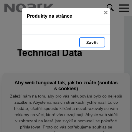
×
Produkty na stránce
Zavřít
Aby web fungoval tak, jak ho znáte (souhlas
s cookies)
Záleží nám na tom, aby pro vás nakupování bylo co nejlepší
zážitkem. Abyste na našich stránkách rychle našli to, co
hledáte, ušetřili spoustu klikání a nezobrazovaly se vám
reklamy na věci, které vás nezajímají. Abyste web viděli
v zobrazení na které jste zvyklí a nemuseli se pokaždé
přihlašovat. Proto od vás potřebujeme souhlas se