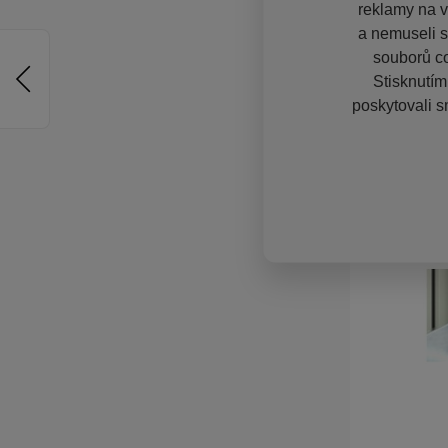
reklamy na vě
a nemuseli s
souborů co
Stisknutím
poskytovali s