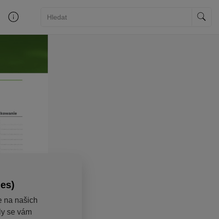
ies)
e na našich
aly se vám