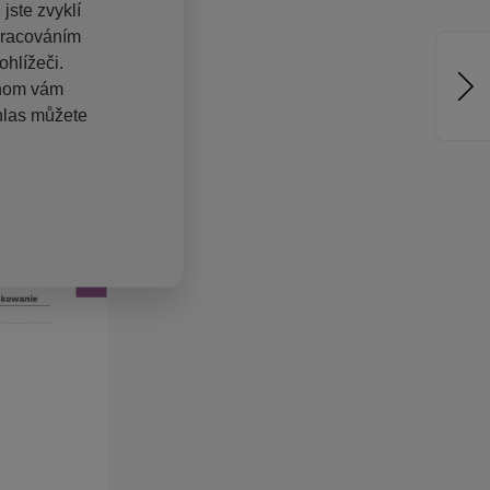
jste zvyklí
pracováním
hlížeči.
chom vám
hlas můžete