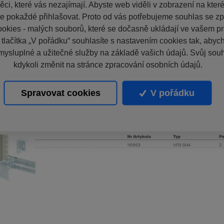
ci, které vás nezajímají. Abyste web viděli v zobrazení na které 
e pokaždé přihlašovat. Proto od vás potřebujeme souhlas se z
okies - malých souborů, které se dočasně ukládají ve vašem pro
 tlačítka „V pořádku“ souhlasíte s nastavením cookies tak, aby
mysluplné a užitečné služby na základě vašich údajů. Svůj sou
kdykoli změnit na stránce zpracování osobních údajů.
Spravovat cookies
V pořádku