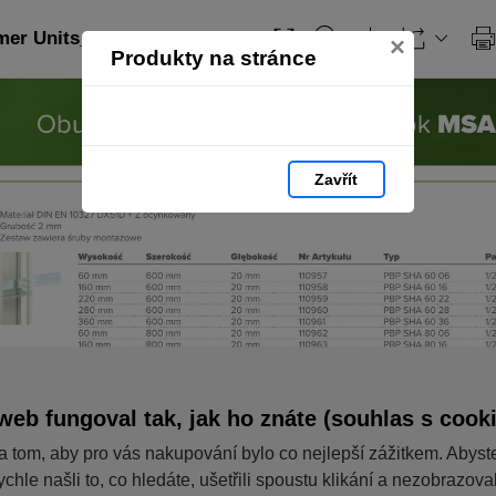
er Units_PL: strana 111
×
Produkty na stránce
Zavřít
web fungoval tak, jak ho znáte (souhlas s cook
a tom, aby pro vás nakupování bylo co nejlepší zážitkem. Abyst
ychle našli to, co hledáte, ušetřili spoustu klikání a nezobrazov