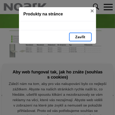
×
Produkty na stránce
Zavřít
Aby web fungoval tak, jak ho znáte (souhlas
s cookies)
Záleží nám na tom, aby pro vás nakupování bylo co nejlepší
zážitkem. Abyste na našich stránkách rychle našli to, co
hledáte, ušetřili spoustu klikání a nezobrazovaly se vám
reklamy na věci, které vás nezajímají. Abyste web viděli
v zobrazení na které jste zvyklí a nemuseli se pokaždé
přihlašovat. Proto od vás potřebujeme souhlas se