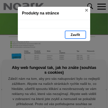
×
Produkty na stránce
Zavřít
Aby web fungoval tak, jak ho znáte (souhlas
s cookies)
Záleží nám na tom, aby pro vás nakupování bylo co nejlepší
zážitkem. Abyste na našich stránkách rychle našli to, co
hledáte, ušetřili spoustu klikání a nezobrazovaly se vám
reklamy na věci, které vás nezajímají. Abyste web viděli
v zobrazení na které jste zvyklí a nemuseli se pokaždé
přihlašovat. Proto od vás potřebujeme souhlas se