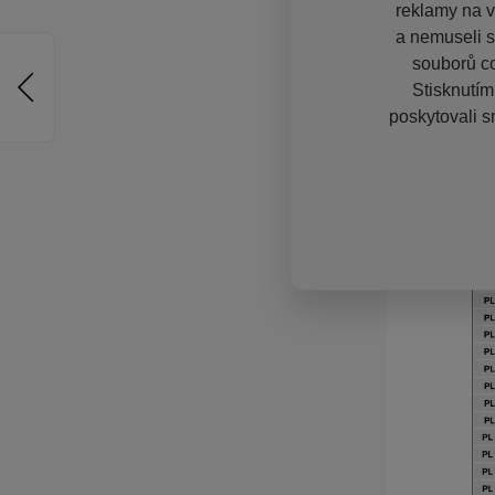
reklamy na vě
a nemuseli s
souborů co
Stisknutím
poskytovali s