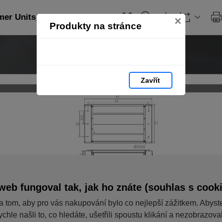
er Units_PL: strana 187
×
Produkty na stránce
Zavřít
web fungoval tak, jak ho znáte (souhlas s cook
a tom, aby pro vás nakupování bylo co nejlepší zážitkem. Abyst
ychle našli to, co hledáte, ušetřili spoustu klikání a nezobrazov