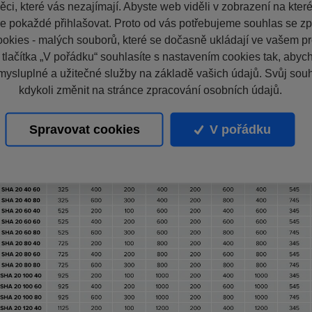
ci, které vás nezajímají. Abyste web viděli v zobrazení na které 
e pokaždé přihlašovat. Proto od vás potřebujeme souhlas se z
okies - malých souborů, které se dočasně ukládají ve vašem pro
 tlačítka „V pořádku“ souhlasíte s nastavením cookies tak, aby
mysluplné a užitečné služby na základě vašich údajů. Svůj sou
kdykoli změnit na stránce zpracování osobních údajů.
Spravovat cookies
V pořádku