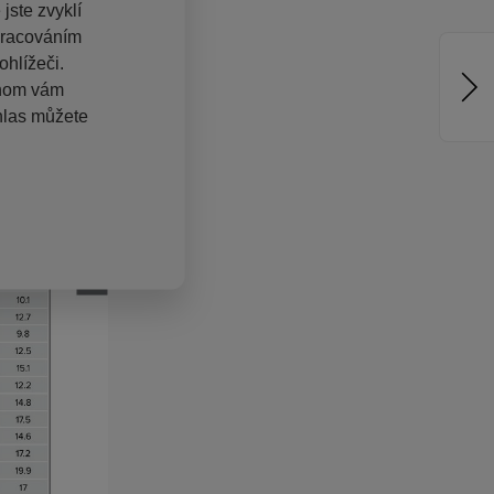
jste zvyklí
pracováním
hlížeči.
chom vám
hlas můžete