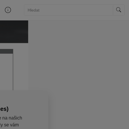
ies)
e na našich
aly se vám