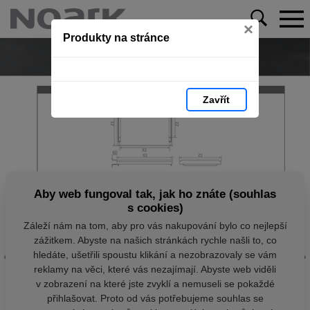
×
Produkty na stránce
Zavřít
Aby web fungoval tak, jak ho znáte (souhlas
s cookies)
Záleží nám na tom, aby pro vás nakupování bylo co nejlepší
zážitkem. Abyste na našich stránkách rychle našli to, co
hledáte, ušetřili spoustu klikání a nezobrazovaly se vám
reklamy na věci, které vás nezajímají. Abyste web viděli
v zobrazení na které jste zvyklí a nemuseli se pokaždé
přihlašovat. Proto od vás potřebujeme souhlas se