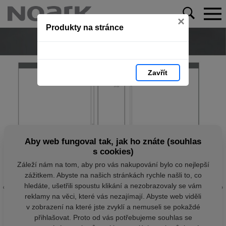
×
Produkty na stránce
Zavřít
Aby web fungoval tak, jak ho znáte (souhlas
s cookies)
Záleží nám na tom, aby pro vás nakupování bylo co nejlepší
zážitkem. Abyste na našich stránkách rychle našli to, co
hledáte, ušetřili spoustu klikání a nezobrazovaly se vám
reklamy na věci, které vás nezajímají. Abyste web viděli
v zobrazení na které jste zvyklí a nemuseli se pokaždé
přihlašovat. Proto od vás potřebujeme souhlas se