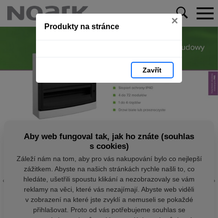
×
Produkty na stránce
Zavřít
Aby web fungoval tak, jak ho znáte (souhlas
s cookies)
Záleží nám na tom, aby pro vás nakupování bylo co nejlepší
zážitkem. Abyste na našich stránkách rychle našli to, co
hledáte, ušetřili spoustu klikání a nezobrazovaly se vám
reklamy na věci, které vás nezajímají. Abyste web viděli
v zobrazení na které jste zvyklí a nemuseli se pokaždé
přihlašovat. Proto od vás potřebujeme souhlas se