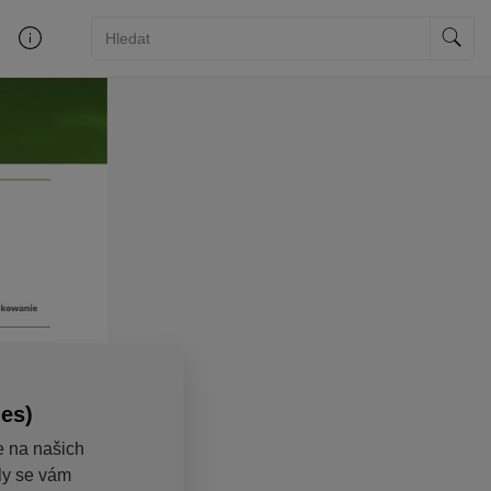
ies)
e na našich
aly se vám