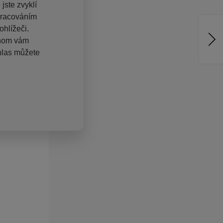
jste zvyklí
pracováním
hlížeči.
chom vám
hlas můžete