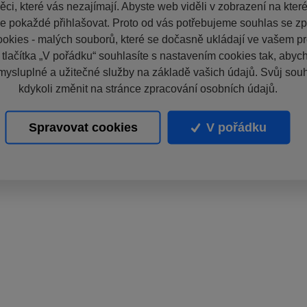
ci, které vás nezajímají. Abyste web viděli v zobrazení na které 
e pokaždé přihlašovat. Proto od vás potřebujeme souhlas se z
okies - malých souborů, které se dočasně ukládají ve vašem pro
 tlačítka „V pořádku“ souhlasíte s nastavením cookies tak, aby
mysluplné a užitečné služby na základě vašich údajů. Svůj sou
kdykoli změnit na stránce zpracování osobních údajů.
Spravovat cookies
V pořádku