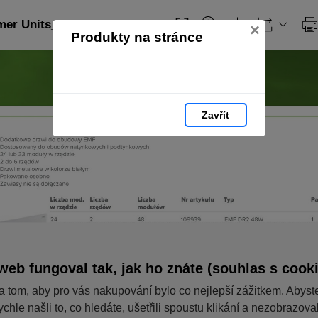
er Units_PL: strana 71
×
Produkty na stránce
Zavřít
web fungoval tak, jak ho znáte (souhlas s cook
a tom, aby pro vás nakupování bylo co nejlepší zážitkem. Abyst
ychle našli to, co hledáte, ušetřili spoustu klikání a nezobrazov