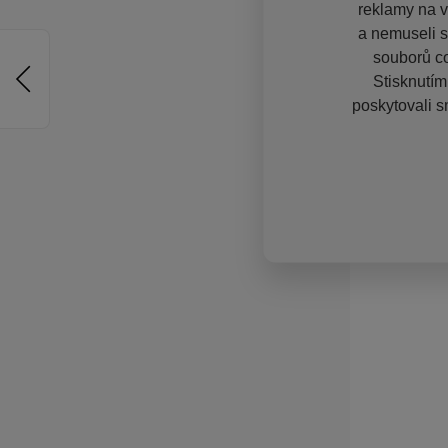
reklamy na vě
a nemuseli s
souborů co
Stisknutím
poskytovali s