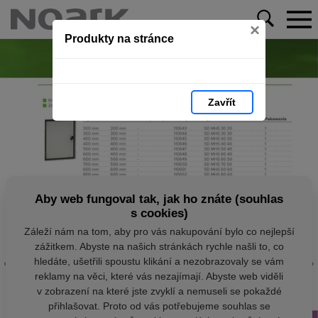
×
Produkty na stránce
Zavřít
Aby web fungoval tak, jak ho znáte (souhlas
s cookies)
Záleží nám na tom, aby pro vás nakupování bylo co nejlepší
zážitkem. Abyste na našich stránkách rychle našli to, co
hledáte, ušetřili spoustu klikání a nezobrazovaly se vám
reklamy na věci, které vás nezajímají. Abyste web viděli
v zobrazení na které jste zvyklí a nemuseli se pokaždé
přihlašovat. Proto od vás potřebujeme souhlas se