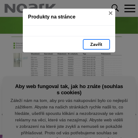
×
Produkty na stránce
Zavřít
Aby web fungoval tak, jak ho znáte (souhlas
s cookies)
Záleží nám na tom, aby pro vás nakupování bylo co nejlepší
zážitkem. Abyste na našich stránkách rychle našli to, co
hledáte, ušetřili spoustu klikání a nezobrazovaly se vám
reklamy na věci, které vás nezajímají. Abyste web viděli
v zobrazení na které jste zvyklí a nemuseli se pokaždé
přihlašovat. Proto od vás potřebujeme souhlas se