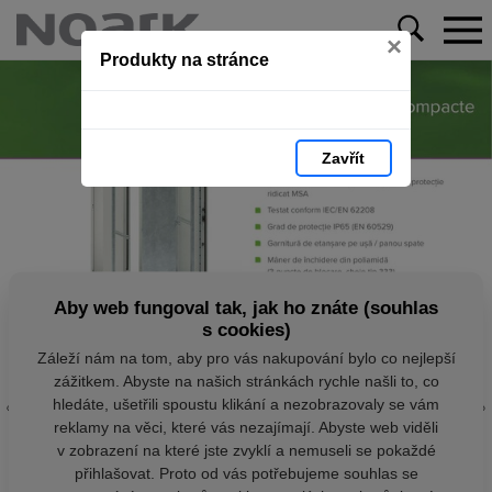
×
Produkty na stránce
Zavřít
Aby web fungoval tak, jak ho znáte (souhlas
s cookies)
Záleží nám na tom, aby pro vás nakupování bylo co nejlepší
zážitkem. Abyste na našich stránkách rychle našli to, co
hledáte, ušetřili spoustu klikání a nezobrazovaly se vám
reklamy na věci, které vás nezajímají. Abyste web viděli
v zobrazení na které jste zvyklí a nemuseli se pokaždé
přihlašovat. Proto od vás potřebujeme souhlas se