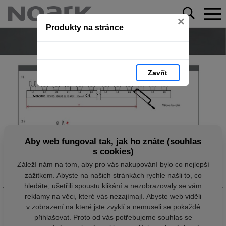
×
Produkty na stránce
Zavřít
Aby web fungoval tak, jak ho znáte (souhlas
s cookies)
Záleží nám na tom, aby pro vás nakupování bylo co nejlepší
zážitkem. Abyste na našich stránkách rychle našli to, co
hledáte, ušetřili spoustu klikání a nezobrazovaly se vám
reklamy na věci, které vás nezajímají. Abyste web viděli
v zobrazení na které jste zvyklí a nemuseli se pokaždé
přihlašovat. Proto od vás potřebujeme souhlas se