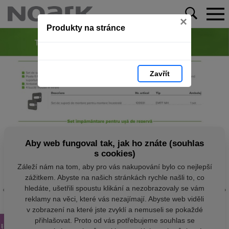
×
Produkty na stránce
Zavřít
Aby web fungoval tak, jak ho znáte (souhlas
s cookies)
Záleží nám na tom, aby pro vás nakupování bylo co nejlepší
zážitkem. Abyste na našich stránkách rychle našli to, co
hledáte, ušetřili spoustu klikání a nezobrazovaly se vám
reklamy na věci, které vás nezajímají. Abyste web viděli
v zobrazení na které jste zvyklí a nemuseli se pokaždé
přihlašovat. Proto od vás potřebujeme souhlas se