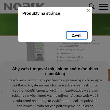
×
Produkty na stránce
Zavřít
Aby web fungoval tak, jak ho znáte (souhlas
s cookies)
Záleží nám na tom, aby pro vás nakupování bylo co nejlepší
zážitkem. Abyste na našich stránkách rychle našli to, co
hledáte, ušetřili spoustu klikání a nezobrazovaly se vám
reklamy na věci, které vás nezajímají. Abyste web viděli
v zobrazení na které jste zvyklí a nemuseli se pokaždé
přihlašovat. Proto od vás potřebujeme souhlas se