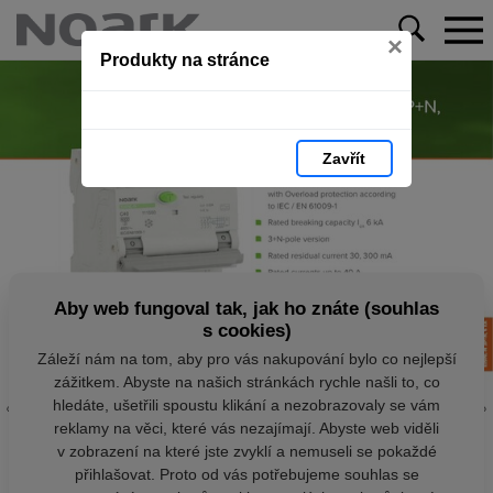
×
Produkty na stránce
Zavřít
Aby web fungoval tak, jak ho znáte (souhlas
s cookies)
Záleží nám na tom, aby pro vás nakupování bylo co nejlepší
zážitkem. Abyste na našich stránkách rychle našli to, co
hledáte, ušetřili spoustu klikání a nezobrazovaly se vám
reklamy na věci, které vás nezajímají. Abyste web viděli
v zobrazení na které jste zvyklí a nemuseli se pokaždé
přihlašovat. Proto od vás potřebujeme souhlas se