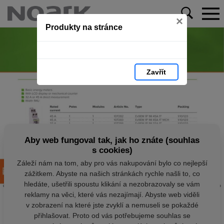
×
Produkty na stránce
Zavřít
Aby web fungoval tak, jak ho znáte (souhlas
s cookies)
Záleží nám na tom, aby pro vás nakupování bylo co nejlepší
zážitkem. Abyste na našich stránkách rychle našli to, co
hledáte, ušetřili spoustu klikání a nezobrazovaly se vám
reklamy na věci, které vás nezajímají. Abyste web viděli
v zobrazení na které jste zvyklí a nemuseli se pokaždé
přihlašovat. Proto od vás potřebujeme souhlas se