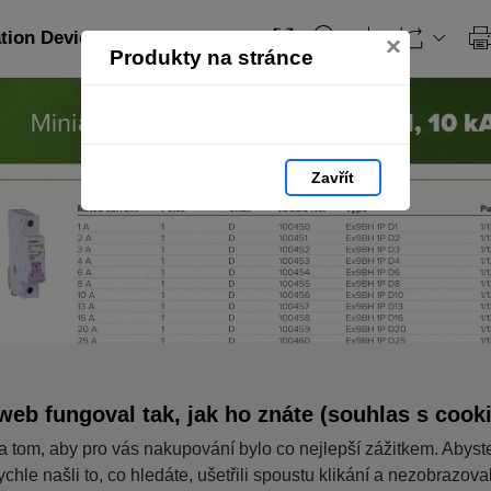
ation Devices_EN: strana 15
×
Produkty na stránce
Zavřít
web fungoval tak, jak ho znáte (souhlas s cook
a tom, aby pro vás nakupování bylo co nejlepší zážitkem. Abyst
ychle našli to, co hledáte, ušetřili spoustu klikání a nezobrazov