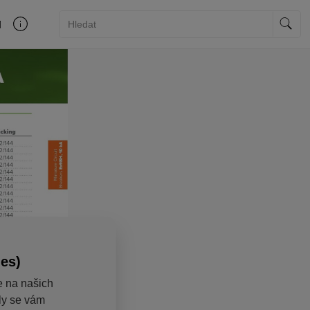
ies)
e na našich
aly se vám