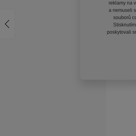
reklamy na vě
a nemuseli s
souborů co
Stisknutím
poskytovali s