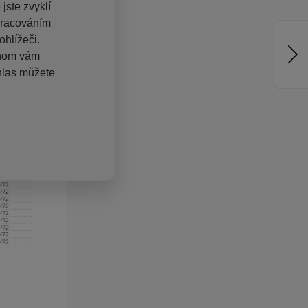
jste zvyklí
pracováním
hlížeči.
chom vám
hlas můžete