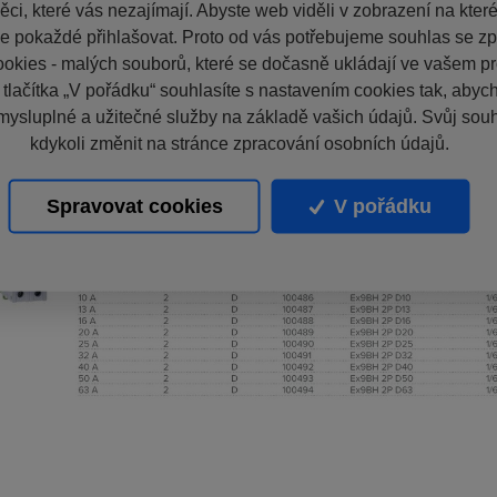
ci, které vás nezajímají. Abyste web viděli v zobrazení na které 
e pokaždé přihlašovat. Proto od vás potřebujeme souhlas se z
okies - malých souborů, které se dočasně ukládají ve vašem pro
 tlačítka „V pořádku“ souhlasíte s nastavením cookies tak, aby
mysluplné a užitečné služby na základě vašich údajů. Svůj sou
kdykoli změnit na stránce zpracování osobních údajů.
Spravovat cookies
V pořádku