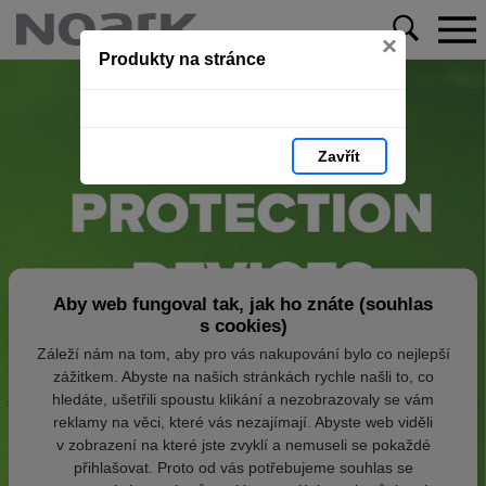
×
Produkty na stránce
Zavřít
Aby web fungoval tak, jak ho znáte (souhlas
s cookies)
Záleží nám na tom, aby pro vás nakupování bylo co nejlepší
zážitkem. Abyste na našich stránkách rychle našli to, co
hledáte, ušetřili spoustu klikání a nezobrazovaly se vám
reklamy na věci, které vás nezajímají. Abyste web viděli
v zobrazení na které jste zvyklí a nemuseli se pokaždé
přihlašovat. Proto od vás potřebujeme souhlas se