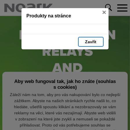
×
Produkty na stránce
Zavřít
Aby web fungoval tak, jak ho znáte (souhlas
s cookies)
Záleží nám na tom, aby pro vás nakupování bylo co nejlepší
zážitkem. Abyste na našich stránkách rychle našli to, co
hledáte, ušetřili spoustu klikání a nezobrazovaly se vám
reklamy na věci, které vás nezajímají. Abyste web viděli
v zobrazení na které jste zvyklí a nemuseli se pokaždé
přihlašovat. Proto od vás potřebujeme souhlas se