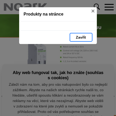
×
Produkty na stránce
Zavřít
Aby web fungoval tak, jak ho znáte (souhlas
s cookies)
Záleží nám na tom, aby pro vás nakupování bylo co nejlepší
zážitkem. Abyste na našich stránkách rychle našli to, co
hledáte, ušetřili spoustu klikání a nezobrazovaly se vám
reklamy na věci, které vás nezajímají. Abyste web viděli
v zobrazení na které jste zvyklí a nemuseli se pokaždé
přihlašovat. Proto od vás potřebujeme souhlas se