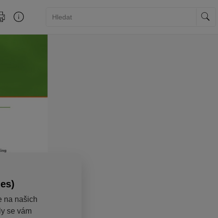
ies)
e na našich
aly se vám