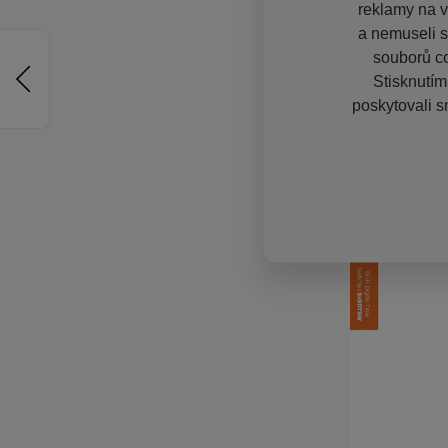
reklamy na vě
a nemuseli s
souborů co
Stisknutím
poskytovali s