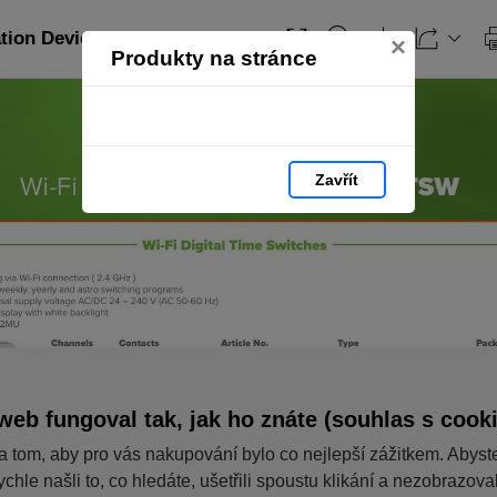
ation Devices_EN: strana 226
×
Produkty na stránce
Zavřít
web fungoval tak, jak ho znáte (souhlas s cook
a tom, aby pro vás nakupování bylo co nejlepší zážitkem. Abyst
ychle našli to, co hledáte, ušetřili spoustu klikání a nezobrazov