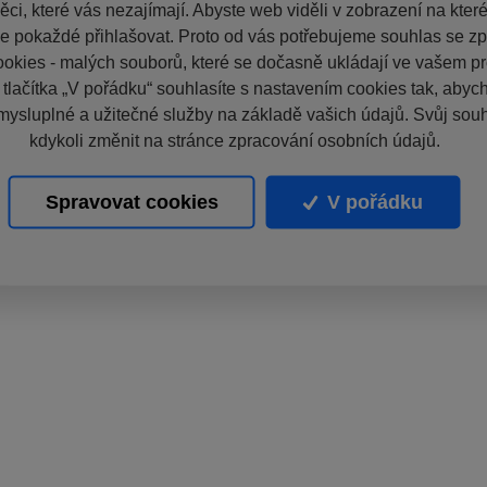
ci, které vás nezajímají. Abyste web viděli v zobrazení na které 
e pokaždé přihlašovat. Proto od vás potřebujeme souhlas se z
okies - malých souborů, které se dočasně ukládají ve vašem pro
 tlačítka „V pořádku“ souhlasíte s nastavením cookies tak, aby
mysluplné a užitečné služby na základě vašich údajů. Svůj sou
kdykoli změnit na stránce zpracování osobních údajů.
Spravovat cookies
V pořádku