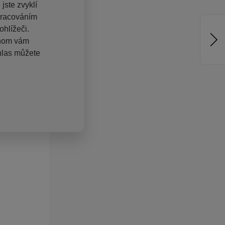
jste zvyklí
pracováním
hlížeči.
chom vám
hlas můžete