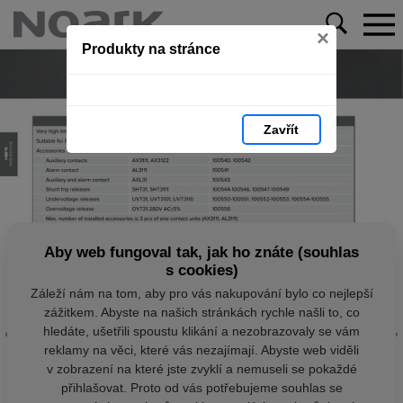
×
Produkty na stránce
Zavřít
Aby web fungoval tak, jak ho znáte (souhlas
s cookies)
Záleží nám na tom, aby pro vás nakupování bylo co nejlepší
zážitkem. Abyste na našich stránkách rychle našli to, co
hledáte, ušetřili spoustu klikání a nezobrazovaly se vám
reklamy na věci, které vás nezajímají. Abyste web viděli
v zobrazení na které jste zvyklí a nemuseli se pokaždé
přihlašovat. Proto od vás potřebujeme souhlas se