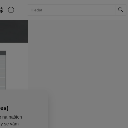
ies)
e na našich
aly se vám