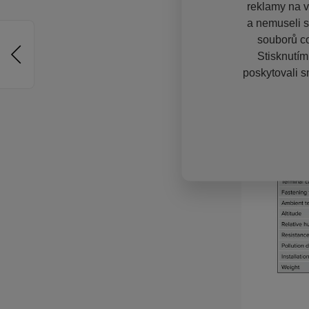
reklamy na vě
a nemuseli s
souborů co
Stisknutím
poskytovali s