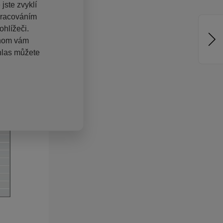
jste zvyklí
pracováním
hlížeči.
chom vám
hlas můžete