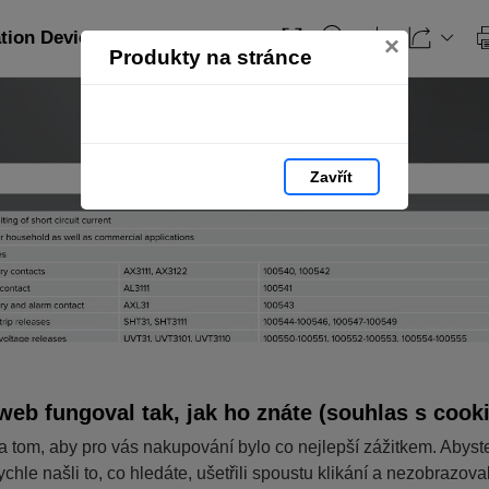
ation Devices_EN: strana 258
×
Produkty na stránce
Zavřít
web fungoval tak, jak ho znáte (souhlas s cook
a tom, aby pro vás nakupování bylo co nejlepší zážitkem. Abyst
ychle našli to, co hledáte, ušetřili spoustu klikání a nezobrazov