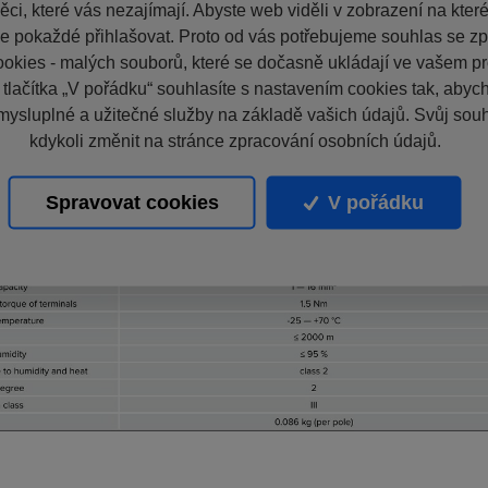
ci, které vás nezajímají. Abyste web viděli v zobrazení na které 
e pokaždé přihlašovat. Proto od vás potřebujeme souhlas se z
okies - malých souborů, které se dočasně ukládají ve vašem pro
 tlačítka „V pořádku“ souhlasíte s nastavením cookies tak, aby
mysluplné a užitečné služby na základě vašich údajů. Svůj sou
kdykoli změnit na stránce zpracování osobních údajů.
Spravovat cookies
V pořádku