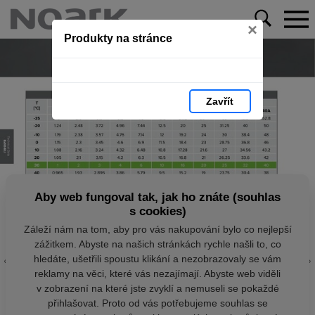
×
Produkty na stránce
Zavřít
Aby web fungoval tak, jak ho znáte (souhlas
s cookies)
Záleží nám na tom, aby pro vás nakupování bylo co nejlepší
zážitkem. Abyste na našich stránkách rychle našli to, co
hledáte, ušetřili spoustu klikání a nezobrazovaly se vám
reklamy na věci, které vás nezajímají. Abyste web viděli
v zobrazení na které jste zvyklí a nemuseli se pokaždé
přihlašovat. Proto od vás potřebujeme souhlas se