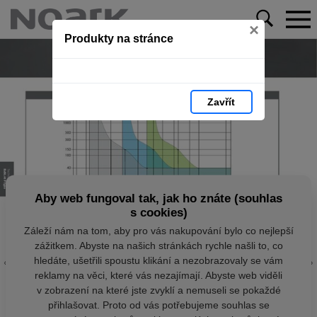
×
Produkty na stránce
Zavřít
Aby web fungoval tak, jak ho znáte (souhlas
s cookies)
Záleží nám na tom, aby pro vás nakupování bylo co nejlepší
zážitkem. Abyste na našich stránkách rychle našli to, co
hledáte, ušetřili spoustu klikání a nezobrazovaly se vám
reklamy na věci, které vás nezajímají. Abyste web viděli
v zobrazení na které jste zvyklí a nemuseli se pokaždé
přihlašovat. Proto od vás potřebujeme souhlas se