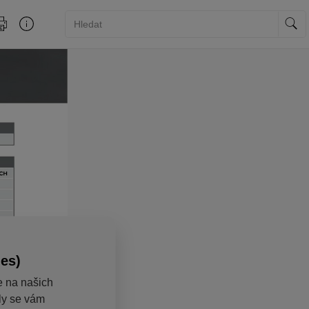
ies)
e na našich
aly se vám