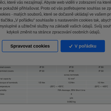
ci, které vás nezajímají. Abyste web viděli v zobrazení na které 
e pokaždé přihlašovat. Proto od vás potřebujeme souhlas se z
okies - malých souborů, které se dočasně ukládají ve vašem pro
 tlačítka „V pořádku“ souhlasíte s nastavením cookies tak, aby
mysluplné a užitečné služby na základě vašich údajů. Svůj sou
kdykoli změnit na stránce zpracování osobních údajů.
Spravovat cookies
V pořádku