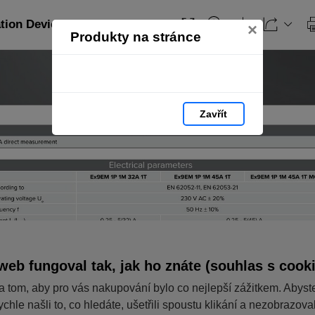
ation Devices_EN: strana 312
×
Produkty na stránce
Zavřít
web fungoval tak, jak ho znáte (souhlas s cook
a tom, aby pro vás nakupování bylo co nejlepší zážitkem. Abyst
ychle našli to, co hledáte, ušetřili spoustu klikání a nezobrazov