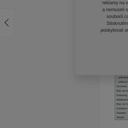
reklamy na vě
a nemuseli s
souborů co
Stisknutím
poskytovali s