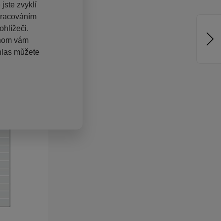
jste zvyklí
pracováním
hlížeči.
chom vám
hlas můžete