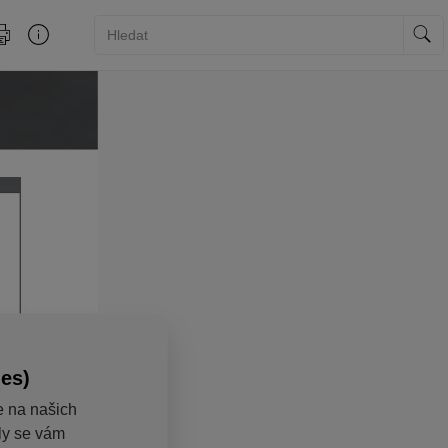
ies)
e na našich
aly se vám