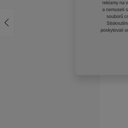
reklamy na vě
a nemuseli s
souborů co
Stisknutím
poskytovali s