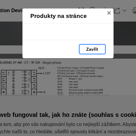
ation Devices_EN: strana 318
×
Produkty na stránce
Zavřít
web fungoval tak, jak ho znáte (souhlas s cook
a tom, aby pro vás nakupování bylo co nejlepší zážitkem. Abyst
ychle našli to, co hledáte, ušetřili spoustu klikání a nezobrazov