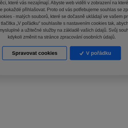
ci, které vás nezajímají. Abyste web viděli v zobrazení na které 
e pokaždé přihlašovat. Proto od vás potřebujeme souhlas se z
okies - malých souborů, které se dočasně ukládají ve vašem pro
 tlačítka „V pořádku“ souhlasíte s nastavením cookies tak, aby
mysluplné a užitečné služby na základě vašich údajů. Svůj sou
kdykoli změnit na stránce zpracování osobních údajů.
Spravovat cookies
V pořádku