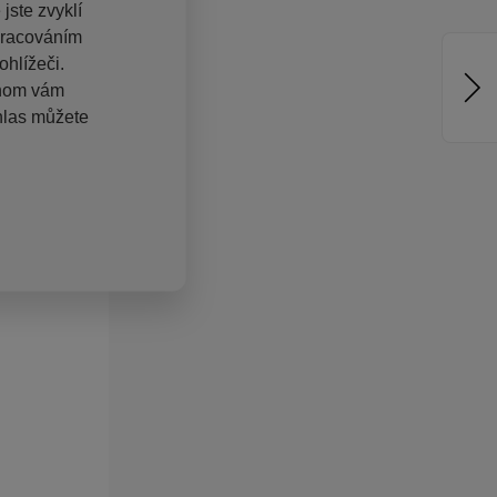
jste zvyklí
pracováním
hlížeči.
chom vám
hlas můžete